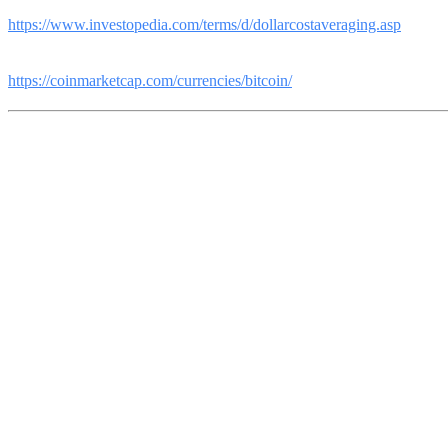
[2] Investopedia — “Dollar-Cost Averaging (DCA)”
https://www.investopedia.com/terms/d/dollarcostaveraging.asp
[3] CoinMarketCap — Historial del precio de Bitcoin
https://coinmarketcap.com/currencies/bitcoin/
Este contenido es informativo y no constituye asesoría financiera,
fiscal ni legal.
Bitcoin y los activos digitales pueden tener alta volatilidad y su valor
puede subir o bajar significativamente.