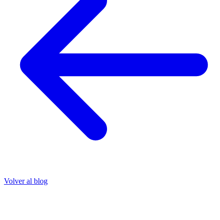
Volver al blog
Cripto
¿Qué pasa si Bitcoin baja? Explicado fácil