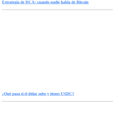
Estrategia de DCA: cuando nadie habla de Bitcoin
¿Y si no quiero tanta
volatilidad?
No todas las personas quieren tener Bitcoin.
Por eso existen opciones como los dólares digitales (USDC), que
buscan mantener un valor estable cercano al dólar estadounidense.
También te puede interesar:
¿Qué pasa si el dólar sube y tienes USDC?