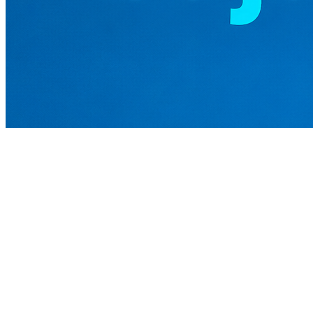
Primero: ¿qué significa que
Bitcoin baje?
Significa que el precio de Bitcoin en dólares baja.
Por ejemplo:
Hoy: 1 BTC = $100,000 USD