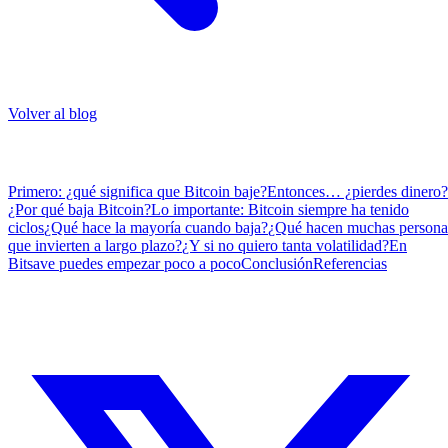
Volver al blog
Tabla de Contenidos
Primero: ¿qué significa que Bitcoin baje?
Entonces… ¿pierdes dinero?
¿Por qué baja Bitcoin?
Lo importante: Bitcoin siempre ha tenido
ciclos
¿Qué hace la mayoría cuando baja?
¿Qué hacen muchas persona
que invierten a largo plazo?
¿Y si no quiero tanta volatilidad?
En
Bitsave puedes empezar poco a poco
Conclusión
Referencias
Compartir & Seguir