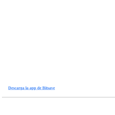
En Bitsave puedes empezar poc
a poco
En vez de meter grandes cantidades de golpe, muchas personas
empiezan con montos pequeños y recurrentes.
Por ejemplo:
$250 MXN semanales
$500 MXN mensuales
O el monto que tú elijas!
👉
Descarga la app de Bitsave