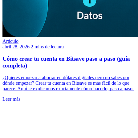
Artículo
abril 28, 2026
2 mins de lectura
Cómo crear tu cuenta en Bitsave paso a paso (guía
completa)
¿Quieres empezar a ahorrar en dólares digitales pero no sabes por
dónde empezar? Crear tu cuenta en Bitsave es más fácil de lo que
parece. Aquí te explicamos exactamente cómo hacerlo, paso a paso.
Leer más