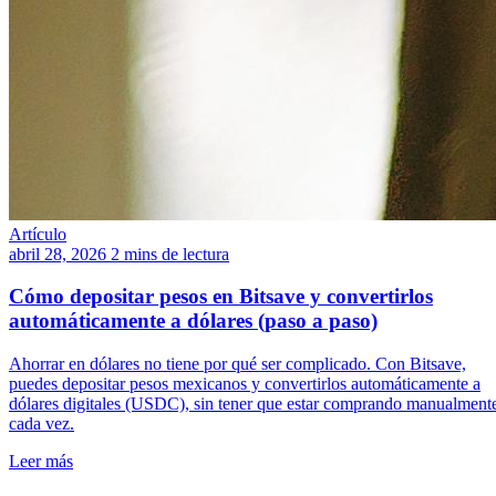
Artículo
abril 28, 2026
2 mins de lectura
Cómo depositar pesos en Bitsave y convertirlos
automáticamente a dólares (paso a paso)
Ahorrar en dólares no tiene por qué ser complicado. Con Bitsave,
puedes depositar pesos mexicanos y convertirlos automáticamente a
dólares digitales (USDC), sin tener que estar comprando manualment
cada vez.
Leer más