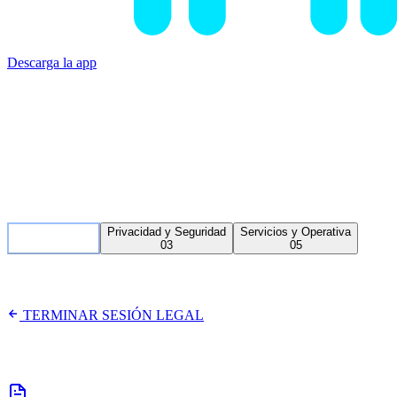
Bitsave
Obtener en Google Play
Descarga la app
Secure Governance Hub
Legal
Vault
Explora nuestra infraestructura legal con transparencia absoluta.
Documentación técnica y términos operativos de
BitsaveApp
.
Categorías de Documentación
Fundamentales
Privacidad y Seguridad
Servicios y Operativa
03
03
05
Sede Chile
TERMINAR SESIÓN LEGAL
Fundamentales