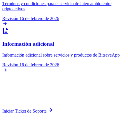
Términos y condiciones para el servicio de intercambio entre
criptoactivos
Revisión
16 de febrero de 2026
Información adicional
Información adicional sobre servicios y productos de BitsaveApp
Revisión
16 de febrero de 2026
Compliance Protocol
¿Asistencia Legal Directa?
Nuestro equipo de auditoría responde en
menos de 24 horas
hábiles.
Iniciar Ticket de Soporte